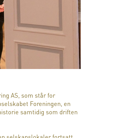
ring AS, som står for
bbselskabet Foreningen, en
historie samtidig som driften
en selskapslokaler fortsatt