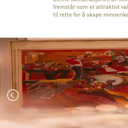
fremstår som et attraktivt va
til rette for å skape minnerik