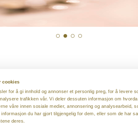
r cookies
rvering AS
Telefon:
38 02 53 52
er for å gi innhold og annonser et personlig preg, for å levere s
ndgate 8
E-post
nalysere trafikken vår. Vi deler dessuten informasjon om hvorda
ansand
nerne våre innen sosiale medier, annonsering og analysearbeid, 
929 513 665 MVA
formasjon du har gjort tilgjengelig for dem, eller som de har sa
stene deres.