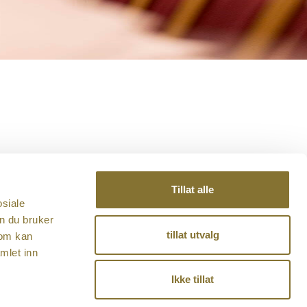
Tillat alle
Facebook
osiale
Instagram
n du bruker
tillat utvalg
som kan
mlet inn
Ikke tillat