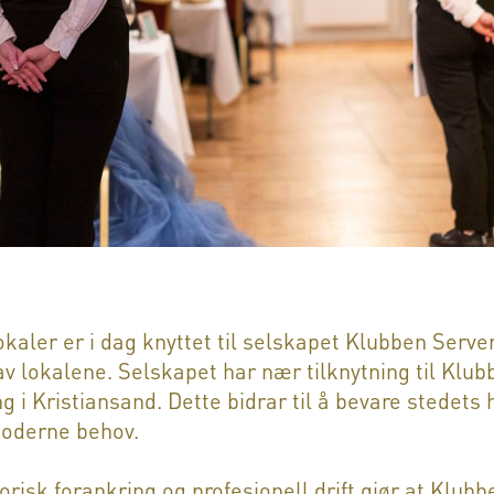
kaler er i dag knyttet til selskapet Klubben Serve
 av lokalene. Selskapet har nær tilknytning til Klu
 i Kristiansand. Dette bidrar til å bevare stedets 
moderne behov.
isk forankring og profesjonell drift gjør at Klubb