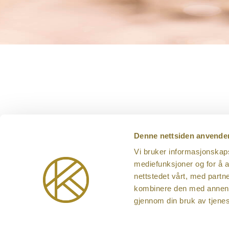
Denne nettsiden anvende
Klubben Se
Vi bruker informasjonskapsl
Vestre stra
mediefunksjoner og for å a
4610 Kristi
nettstedet vårt, med part
Org.nr. NO 
kombinere den med annen in
gjennom din bruk av tjene